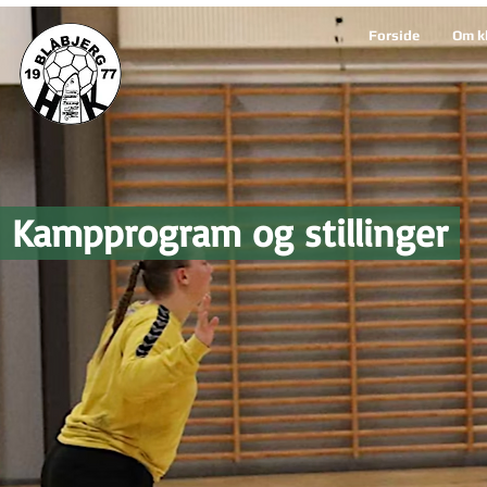
Forside
Om k
Kampprogram og stillinger