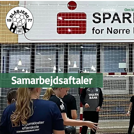
Forside
Om k
Samarbejdsaftaler