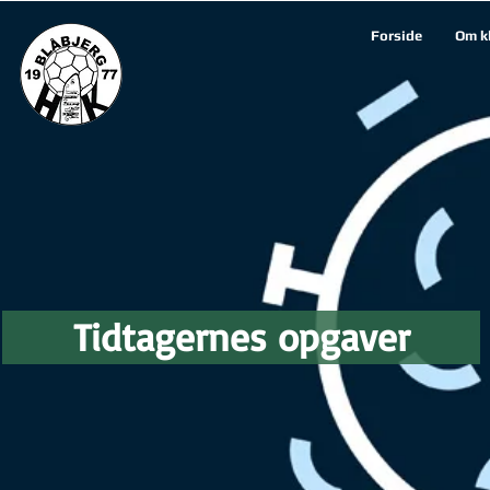
Forside
Om k
Tidtagernes opgaver