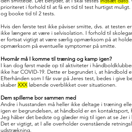
den smittede. Det betyder, at I skal testes
indsæt dato
.
prioriteret i forhold til at få en tid til test hurtigst muli
og booke tid til 2 tests.
Hvis den første test ikke påviser smitte, dvs. at teste
ikke længere at være i selvisolation. I forhold til skole
er fortsat vigtigt at være særlig opmærksom på at hold
opmærksom på eventuelle symptomer på smitte.
Hvornår må I komme til træning og kamp igen?
I kan dog først møde op til aktiviteter i håndboldklubbe
ikke har COVID-19. Dette er begrundet i, at håndbold e
Efterhånden som I får svar på Jeres test, bedes i give b
skaber
XXX
løbende overblikket over situationen.
Dem spillerne bor sammen med
Andre i husstanden må heller ikke deltage i træning elle
igen er begrundelsen, at håndbold er en kontaktsport, 
Jeg håber det bedste og glæder mig til igen at se Jer i 
Det er vigtigt, at I alle overholder ovenstående retnings
udstrækning.