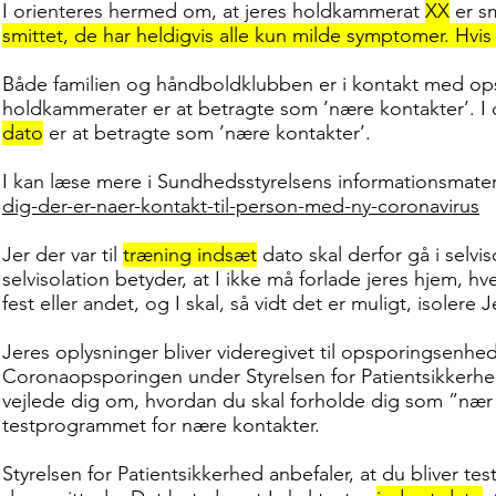
I orienteres hermed om, at jeres holdkammerat
XX
er s
smittet, de har heldigvis alle kun milde symptomer. Hvis 
Både familien og håndboldklubben er i kontakt med ops
holdkammerater er at betragte som ’nære kontakter’. I de
dato
er at betragte som ’nære kontakter’.
I kan læse mere i Sundhedsstyrelsens informationsmater
dig-der-er-naer-kontakt-til-person-med-ny-coronavirus
Jer der var til
træning indsæt
dato skal derfor gå i selvi
selvisolation betyder, at I ikke må forlade jeres hjem, hver
fest eller andet, og I skal, så vidt det er muligt, isolere J
Jeres oplysninger bliver videregivet til opsporingsenhed
Coronaopsporingen under Styrelsen for Patientsikkerhe
vejlede dig om, hvordan du skal forholde dig som ”nær 
testprogrammet for nære kontakter.
Styrelsen for Patientsikkerhed anbefaler, at du bliver te